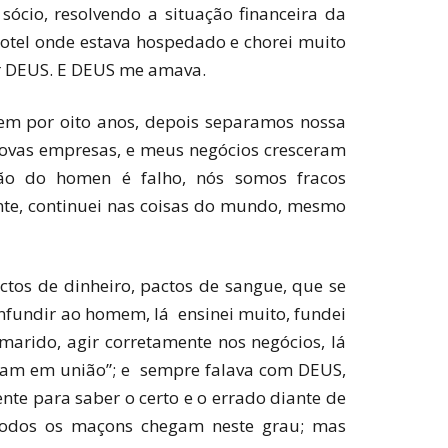
ócio, resolvendo a situação financeira da
hotel onde estava hospedado e chorei muito
por DEUS. E DEUS me amava.
mem por oito anos, depois separamos nossa
novas empresas, e meus negócios cresceram
ão do homen é falho, nós somos fracos
nte, continuei nas coisas do mundo, mesmo
ctos de dinheiro, pactos de sangue, que se
onfundir ao homem, lá ensinei muito, fundei
arido, agir corretamente nos negócios, lá
ivam em união”; e sempre falava com DEUS,
nte para saber o certo e o errado diante de
todos os maçons chegam neste grau; mas