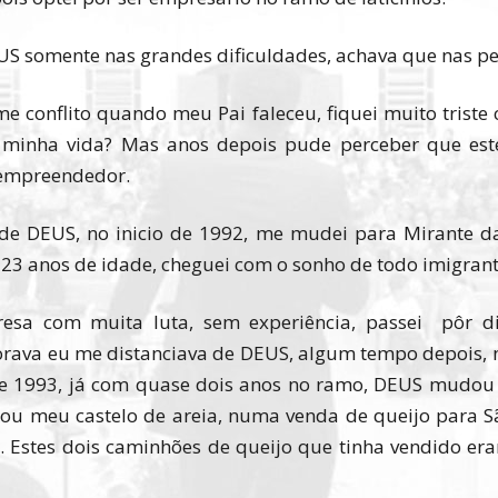
S somente nas grandes dificuldades, achava que nas pe
e conflito quando meu Pai faleceu, fiquei muito triste
re minha vida? Mas anos depois pude perceber que es
 empreendedor.
 de DEUS, no inicio de 1992, me mudei para Mirante d
s 23 anos de idade, cheguei com o sonho de todo imigrant
presa com muita luta, sem experiência, passei pôr d
rava eu me distanciava de DEUS, algum tempo depois,
 de 1993, já com quase dois anos no ramo, DEUS mudou
bou meu castelo de areia, numa venda de queijo para
. Estes dois caminhões de queijo que tinha vendido er