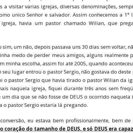
 visitar varias igrejas, diversas denominações, semp
 como unico Senhor e salvador. Assim conhecemos a 1° I
igreja, havia um pastor chamado Wilian, que pregav
o sim, um não, depois passava uns 30 dias sem voltar, 
s, tinha medo de perder meus amigos, alguns realmente 
am minha escolha, assim foi até 2005, quando acontece
 em seu lugar entrou o pastor Sergio, não gostava do des
 o pastor Sergio que havia tirado o pastor Wilian da igr
 mais naquela igreja, fiquei durante três anos sem fr
e um dia que se não fosse de DEUS o ocorrido naquela i
 o pastor Sergio estaria lá pregando.
onversão, eu estava bem profissionalmente, bem de s
 coração do tamanho de DEUS, e só DEUS era capaz 