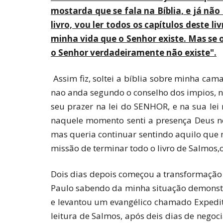
mostarda que se fala na Bíblia, e já não 
livro, vou ler todos os capítulos deste l
minha vida que o Senhor existe. Mas se o
o Senhor verdadeiramente não existe".
Assim fiz, soltei a bíblia sobre minha ca
nao anda segundo o conselho dos impios, n
seu prazer na lei do SENHOR, e na sua lei
naquele momento senti a presença Deus no
mas queria continuar sentindo aquilo que m
missão de terminar todo o livro de Salmos,o
Dois dias depois começou a transformaçã
Paulo sabendo da minha situação demonstro
e levantou um evangélico chamado Expedito 
leitura de Salmos, após deis dias de negoc