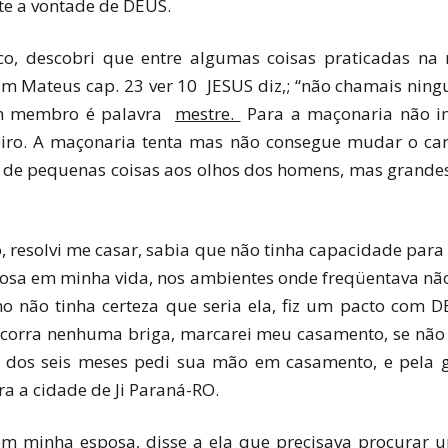
te a vontade de DEUS.
o, descobri que entre algumas coisas praticadas na 
Em Mateus cap. 23 ver 10 JESUS diz,; “não chamais ning
 um membro é palavra
mestre.
Para a maçonaria não i
iro. A maçonaria tenta mas não consegue mudar o ca
e pequenas coisas aos olhos dos homens, mas grandes
, resolvi me casar, sabia que não tinha capacidade par
sa em minha vida, nos ambientes onde freqüentava não a 
 não tinha certeza que seria ela, fiz um pacto com DEU
ocorra nenhuma briga, marcarei meu casamento, se não 
nal dos seis meses pedi sua mão em casamento, e pela
 a cidade de Ji Paraná-RO.
 minha esposa, disse a ela que precisava procurar um