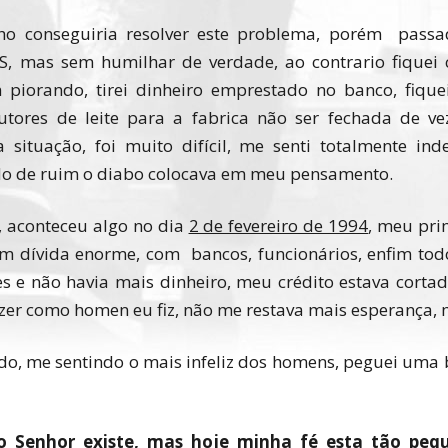
o conseguiria resolver este problema, porém passa
S, mas sem humilhar de verdade, ao contrario fique
piorando, tirei dinheiro emprestado no banco, fique
utores de leite para a fabrica não ser fechada de ve
 situação, foi muito difícil, me senti totalmente in
udo de ruim o diabo colocava em meu pensamento.
, aconteceu algo no dia
2 de fevereiro de 1994
, meu pri
 um dívida enorme, com bancos, funcionários, enfim tod
es e não havia mais dinheiro, meu crédito estava corta
azer como homen eu fiz, não me restava mais esperança,
o, me sentindo o mais infeliz dos homens, peguei uma b
o Senhor existe, mas hoje minha fé esta tão pe