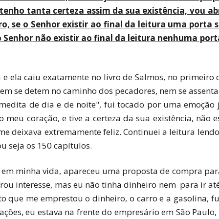
tenho tanta certeza assim da sua existência, vou abri
ivro, se o Senhor existir ao final da leitura uma porta
 Senhor não existir ao final da leitura nenhuma port
ma e ela caiu exatamente no livro de Salmos, no primeir
em se detem no caminho dos pecadores, nem se assenta 
 medita de dia e de noite", fui tocado por uma emoção j
 meu coração, e tive a certeza da sua existência, não
e deixava extremamente feliz. Continuei a leitura lendo
u seja os 150 capítulos.
o em minha vida, apareceu uma proposta de compra pa
u interesse, mas eu não tinha dinheiro nem para ir até
que me emprestou o dinheiro, o carro e a gasolina, fui
iações, eu estava na frente do empresário em São Paulo