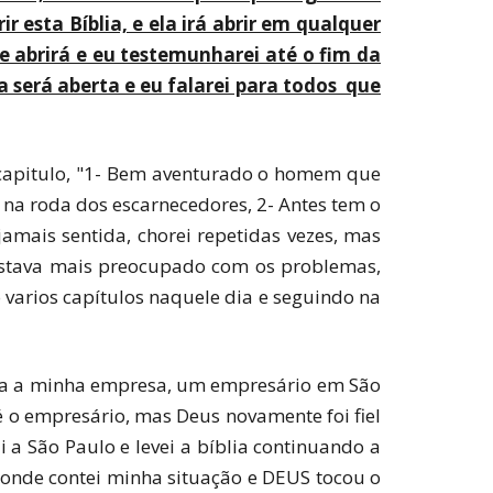
r esta Bíblia, e ela irá abrir em qualquer
 se abrirá e eu testemunharei até o fim da
a será aberta e eu falarei para todos que
o capitulo, "1- Bem aventurado o homem que
na roda dos escarnecedores, 2- Antes tem o
amais sentida, chorei repetidas vezes, mas
 estava mais preocupado com os problemas,
 varios capítulos naquele dia e seguindo na
ra a minha empresa, um empresário em São
 o empresário, mas Deus novamente foi fiel
 a São Paulo e levei a bíblia continuando a
, onde contei minha situação e DEUS tocou o