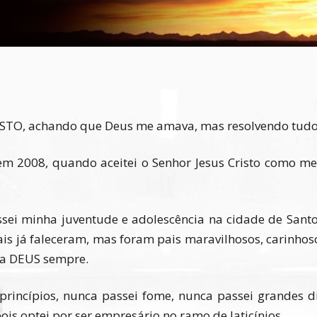
CRISTO, achando que Deus me amava, mas resolvendo tud
m 2008, quando aceitei o Senhor Jesus Cristo como meu
sei minha juventude e adolescência na cidade de Santo 
pais já faleceram, mas foram pais maravilhosos, carinh
r a DEUS sempre.
princípios, nunca passei fome, nunca passei grandes di
pois optei por ser empresário no ramo de laticínios.