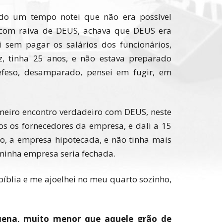
do um tempo notei que não era possível
i com raiva de DEUS, achava que DEUS era
i sem pagar os salários dos funcionários,
z, tinha 25 anos, e não estava preparado
defeso, desamparado, pensei em fugir, em
meiro encontro verdadeiro com DEUS, neste
os os fornecedores da empresa, e dali a 15
do, a empresa hipotecada, e não tinha mais
 minha empresa seria fechada.
íblia e me ajoelhei no meu quarto sozinho,
quena, muito menor que aquele grão de