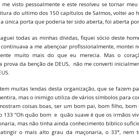
 visto pessoalmente e este resolveu se tornar meu s
itura do ultimo dos 150 capítulos de Salmos, voltei ao 
 a única porta que poderia ter sido aberta, foi aberta 
guei todas as minhas dívidas, fiquei sócio deste ho
 continuava a me abençoar profissionalmente, montei 
mente muito mais do que eu merecia. Mas o coraç
 prova da benção de DEUS, não me converti inicialme
EUS.
stem muitas lendas desta organização, que se fazem pa
ntira, mas o inimigo utiliza de vários símbolos para c
mostram coisas boas, ser um bom pai, bom filho, bom m
lmo 133 “Oh quão bom e quão suave é que os irmãos v
onaria, mas não tinha ainda conhecimento bíblico suficie
atingir o mais alto grau da maçonaria, o 33°, nem 