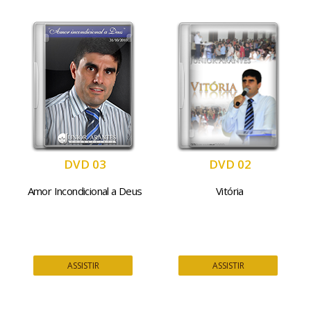
DVD 03
DVD 02
Amor Incondicional a Deus
Vitória
ASSISTIR
ASSISTIR