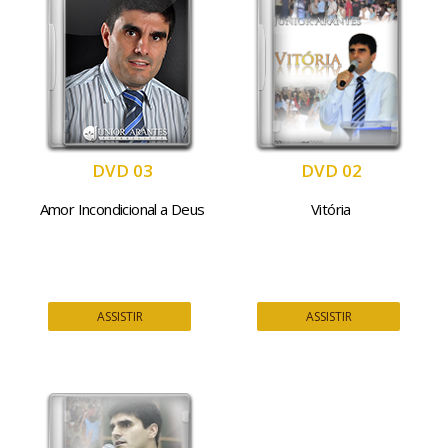
DVD 03
DVD 02
Amor Incondicional a Deus
Vitória
ASSISTIR
ASSISTIR