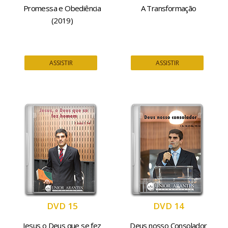
Promessa e Obediência
A Transformação
(2019)
ASSISTIR
ASSISTIR
DVD 15
DVD 14
Jesus o Deus que se fez
Deus nosso Consolador