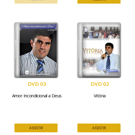
DVD 03
DVD 02
Amor Incondicional a Deus
Vitória
ASSISTIR
ASSISTIR