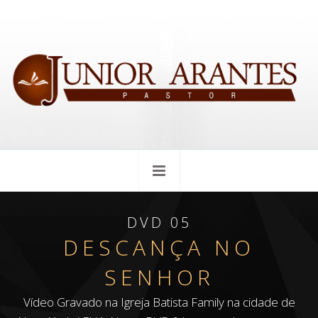
DVD 05
DESCANÇA NO
SENHOR
Vídeo Gravado na Igreja Batista Family na cidade de